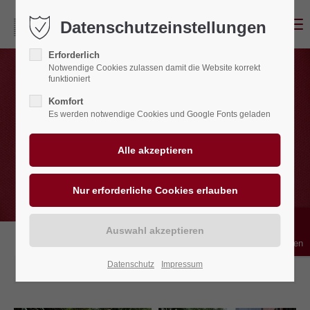
Menu
Datenschutzeinstellungen
Erforderlich
Notwendige Cookies zulassen damit die Website korrekt
funktioniert
Komfort
Es werden notwendige Cookies und Google Fonts geladen
Bedienhilfen
Datenschutz
Impressum
07.08.2025 10:12