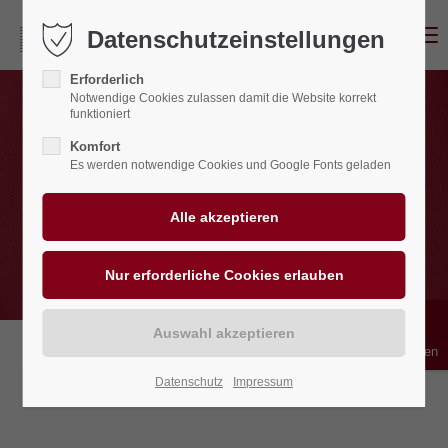
Menu
Datenschutzeinstellungen
Erforderlich
Notwendige Cookies zulassen damit die Website korrekt
funktioniert
Komfort
Es werden notwendige Cookies und Google Fonts geladen
Bedienhilfen
Datenschutz
Impressum
04.11.2022 17:00