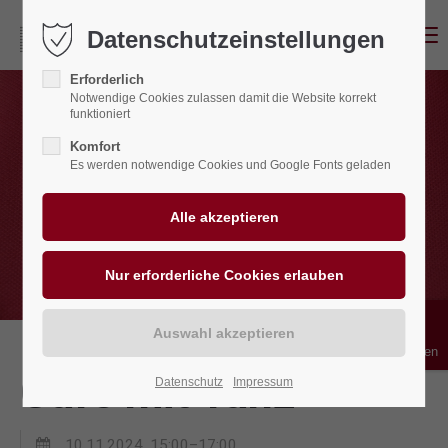
Menu
Datenschutzeinstellungen
Erforderlich
Notwendige Cookies zulassen damit die Website korrekt
funktioniert
Komfort
Es werden notwendige Cookies und Google Fonts geladen
Bedienhilfen
Cafe mit Tanz
Datenschutz
Impressum
10.11.2024, 15:00–17:00