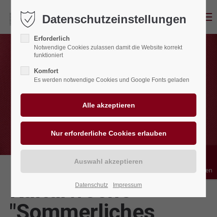
Menu
Datenschutzeinstellungen
Erforderlich
Notwendige Cookies zulassen damit die Website korrekt
funktioniert
Komfort
Es werden notwendige Cookies und Google Fonts geladen
Bedienhilfen
Kulturwoche
Datenschutz
Impressum
"Sommerliches