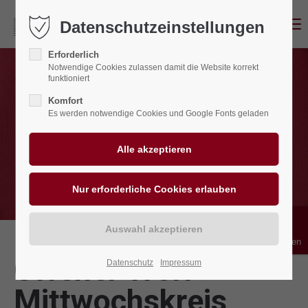
Menu
Datenschutzeinstellungen
Erforderlich
Notwendige Cookies zulassen damit die Website korrekt
funktioniert
Komfort
Es werden notwendige Cookies und Google Fonts geladen
Bedienhilfen
Offener Treff
Datenschutz
Impressum
Mittwochskreis