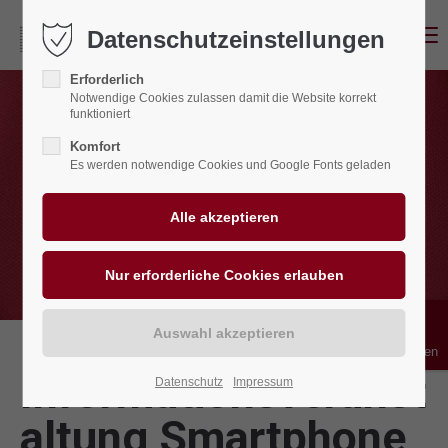
Menu
Datenschutzeinstellungen
Erforderlich
Notwendige Cookies zulassen damit die Website korrekt
funktioniert
Komfort
Es werden notwendige Cookies und Google Fonts geladen
Bedienhilfen
Informationsveranst
Datenschutz
Impressum
altung Smartphone