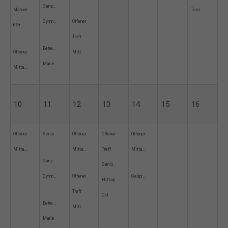
Ganzheitliche
Männer
Tanz
Gymnastik
Offener
65+
Treff
Betreuungsgruppe
Offener
Mittwochskreis
Marie
Mittagstisch
10
11
12
13
14
15
16
Offener
Seniorensprechstunde
Offener
Offener
Offener
Mittagstisch
Mittagstisch
Treff
Mittagstisch
Ganzheitliche
Seniorengruppe
Gymnastik
Offener
Gesprächskreis
Hiltrup
Treff
Ost
Betreuungsgruppe
Mittwochskreis
Marie