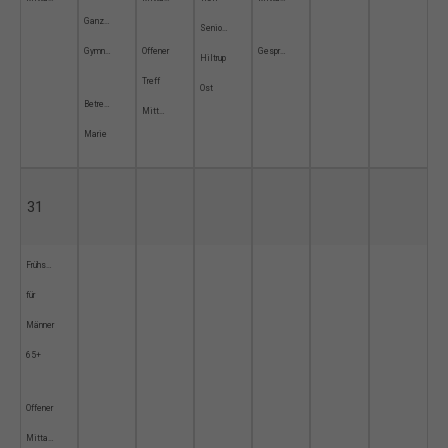
Ganzheitliche
Seniorengruppe
Gymnastik
Offener
Gesprächskreis
Hiltrup
Treff
Ost
Betreuungsgruppe
Mittwochskreis
Marie
31
Frühstück
für
Männer
65+
Offener
Mittagstisch