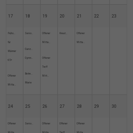
17
18
19
20
21
22
23
Frühstück
Seniorensprechstunde
Offener
Kreativwerkstatt
Offener
für
Mittagstisch
Mittagstisch
Ganzheitliche
Männer
Gymnastik
Offener
65+
Treff
Betreuungsgruppe
Offener
Mittwochskreis
Marie
Mittagstisch
24
25
26
27
28
29
30
Offener
Seniorensprechstunde
Offener
Offener
Offener
Mittagstisch
Mittagstisch
Treff
Mittagstisch