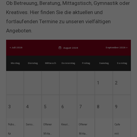
Ob Betreuung, Beratung, Mittagstisch, Gymnastik oder
Kreatives. Hier finden Sie die aktuellen und
fortlaufenden Termine zu unseren vielfältigen
Angeboten.
< Juli 2026
September 2026 >
August 2026
Montag
Dienstag
Mittwoch
Donnerstag
Freitag
Samstag
Sonntag
1
2
3
4
5
6
7
8
9
Frühstück
Seniorensprechstunde
Offener
Kreativwerkstatt
Offener
Cafe
für
Mittagstisch
Mittagstisch
mit