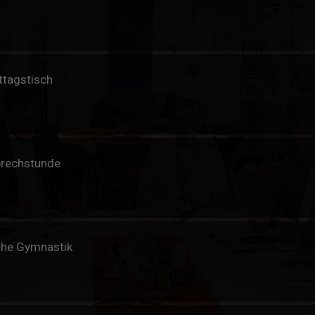
ttagstisch
prechstunde
che Gymnastik